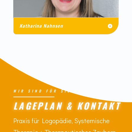
Katharina Nahnsen
WIR SIND FÜR SIE DA
LAGEPLAN & KONTAKT
Praxis für Logopädie, Systemische